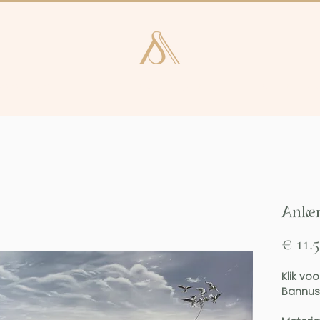
e en Laren
Kunstcatalogus
Consultan
Anke
€ 11.
Klik
voor
Bannus