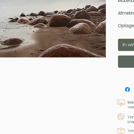
Materia
Afmeti
Oplage
In w