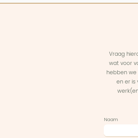
Vraag hier
wat voor vo
hebben we 
en er i
werk(en
Naam