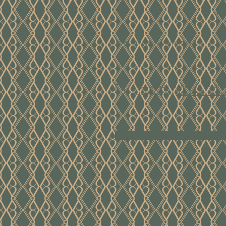
ui
Voer hier je mailadres in
Ik ga akkoord met de algem
voorwaarden
Bekijk de voor