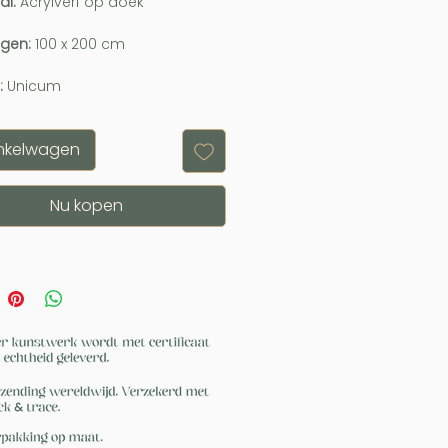
al:
Acrylverf op doek
ngen:
100 x 200 cm
:
Unicum
inkelwagen
Nu kopen