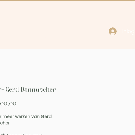
Inlo
cy
Contact
r- Gerd Bannuscher
Prijs
500,00
 meer werken van Gerd
cher