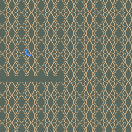
e
ver