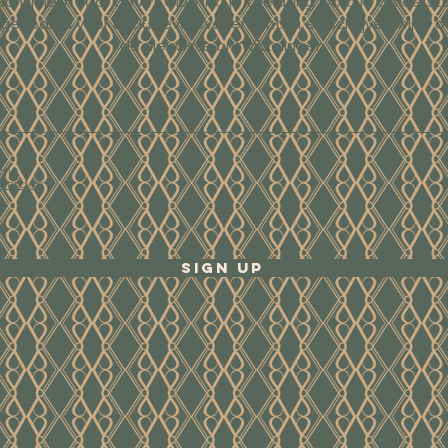
Schrijf je in voor de Art Club. Na je toelating word je als eerst
tgenodigd voor exclusieve evenementen en schrijven wij je o
de nieuwste ontwikkelingen.
ene
waarden
Sign Up