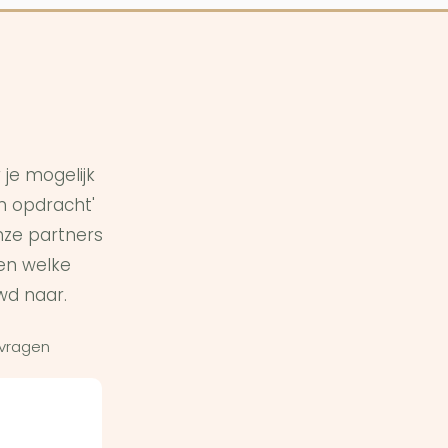
je mogelijk
in opdracht'
ze partners
en welke
wd naar.
 vragen