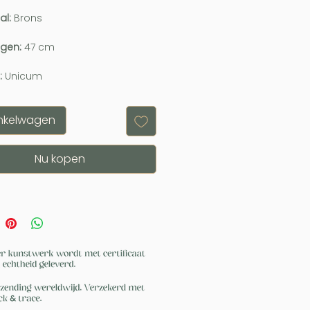
al:
Brons
ngen:
47 cm
:
Unicum
inkelwagen
Nu kopen