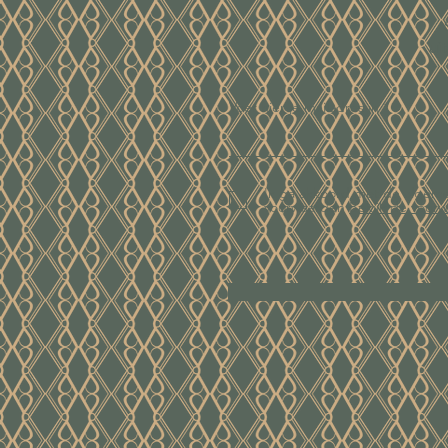
ui
Voer hier je mailadres in
Ik ga akkoord met de algem
voorwaarden
Bekijk de voor