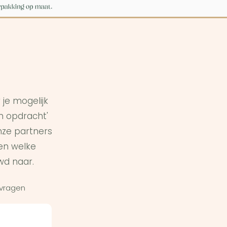
je mogelijk
in opdracht'
ze partners
en welke
wd naar.
 vragen