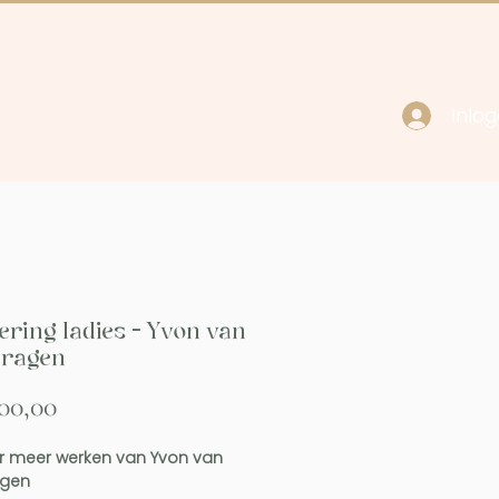
Inlo
cy
Contact
ering ladies - Yvon van
ragen
Prijs
00,00
 meer werken van Yvon van
gen