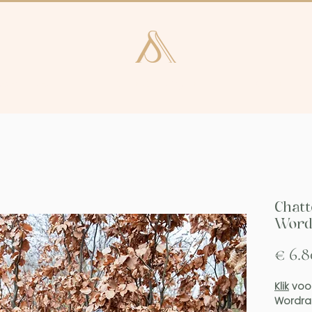
e en Laren
Kunstcatalogus
Consultan
Chatt
Word
€ 6.8
Klik
voor
Wordra