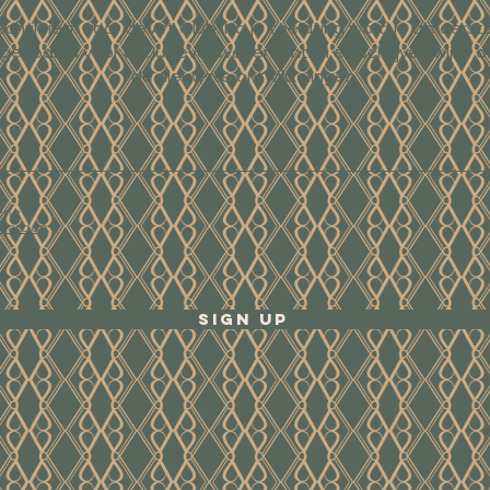
Schrijf je in voor de Art Club. Na je toelating word je als eerst
tgenodigd voor exclusieve evenementen en schrijven wij je o
de nieuwste ontwikkelingen.
ene
waarden
Sign Up