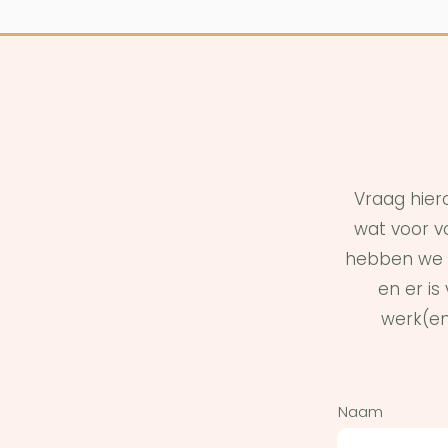
Vraag hier
wat voor vo
hebben we 
en er i
werk(en
Naam