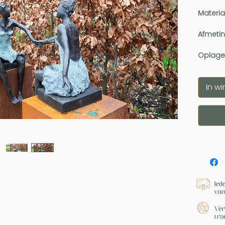
Materia
Afmeti
Oplage
In w