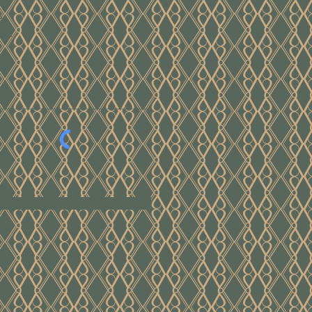
e
ver