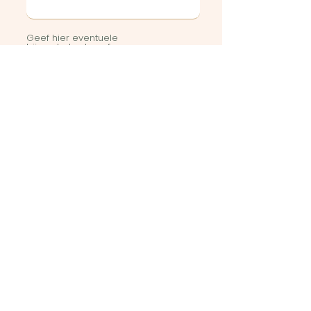
Geef hier eventuele
bijzonderheden of vragen weer
Stuur in