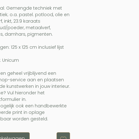
aal: Gemengde techniek met
iek; o.a. pastel. potlood, olie en
f, inkt, 23.9 karaats
ud/poeder, metaalverf,
as, damhars, pigmenten.
en: 125 x 125 cm inclusief lijst
: Unicum
den geheel vrijblijvend een
hop-service aan en plaatsen
fde kunstwerken in jouw interieur.
se? Vul hieronder het
formulier in.
mogelijk ook een handbewerkte
eerde print in oplage
kbaar worden gesteld.
inkelwagen