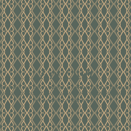
Art Club
Schrijf je in voor de Art Club. Na je toelating word je als eerst
tgenodigd voor exclusieve evenementen en schrijven wij je o
de nieuwste ontwikkelingen.