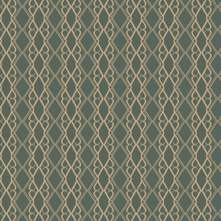
ui
Voer hier je mailadres in