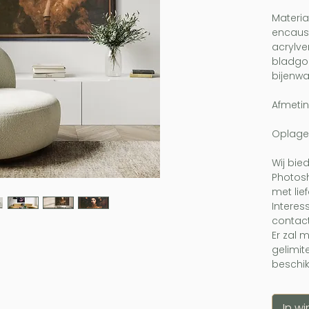
Materi
encaust
acrylver
bladgo
bijenw
Afmeting
Oplage
Wij bie
Photos
met lie
Interes
contact
Er zal 
gelimit
beschi
In w