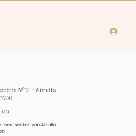
Inlo
cy
Contact
scape Nº17 - Amelia
rson
Prijs
,00
r meer werken van Amelia
on