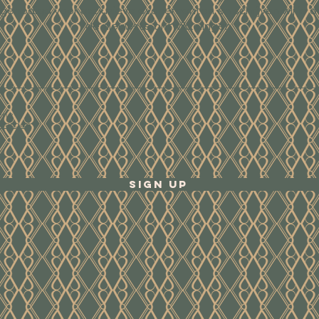
tgenodigd voor exclusieve evenementen en schrijven wij je o
de nieuwste ontwikkelingen.
ene
waarden
Sign Up