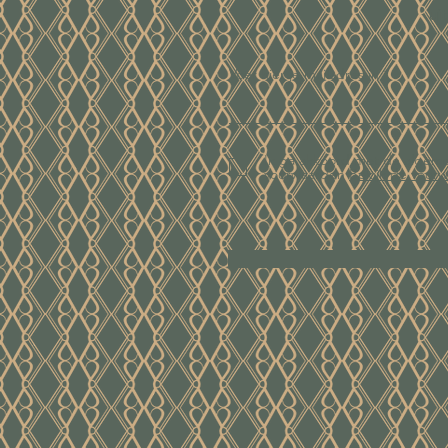
ui
Voer hier je mailadres in
Ik ga akkoord met de algem
voorwaarden
Bekijk de voor