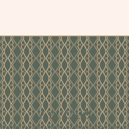
Art Club
Schrijf je in voor de Art Club. Na je toelating word je als eerst