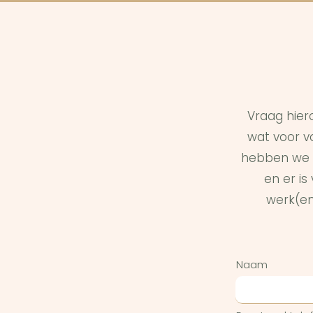
Vraag hier
wat voor vo
hebben we 
en er i
werk(en
Naam