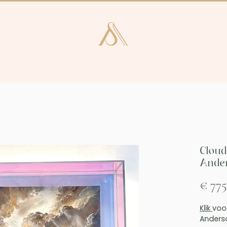
e en Laren
Kunstcatalogus
Consultan
Cloud
Ande
€ 775
Klik
voo
Anders