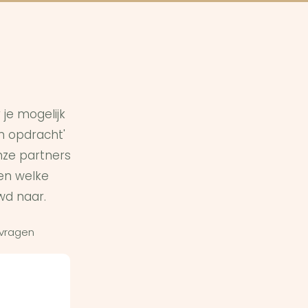
je mogelijk
in opdracht'
ze partners
en welke
wd naar.
 vragen