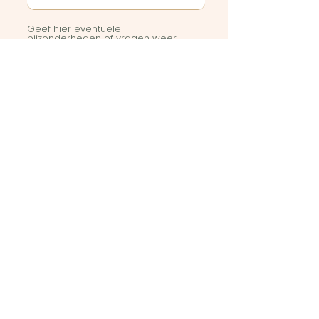
Geef hier eventuele
bijzonderheden of vragen weer
Stuur in