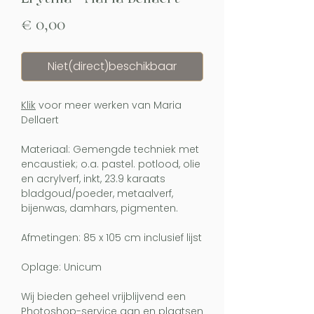
Prijs
€ 0,00
Niet(direct)beschikbaar
Klik
voor meer werken van Maria
Dellaert
Materiaal: Gemengde techniek met
encaustiek; o.a. pastel. potlood, olie
en acrylverf, inkt, 23.9 karaats
bladgoud/poeder, metaalverf,
bijenwas, damhars, pigmenten.
Afmetingen: 85 x 105 cm inclusief lijst
Oplage: Unicum
Wij bieden geheel vrijblijvend een
Photoshop-service aan en plaatsen