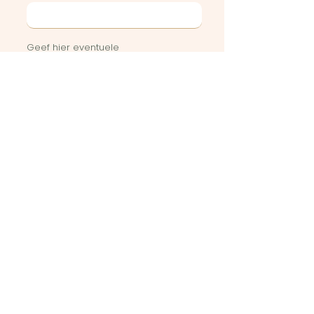
Geef hier eventuele
bijzonderheden of vragen weer
Stuur in