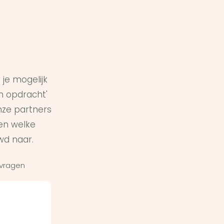
je mogelijk
in opdracht'
ze partners
en welke
wd naar.
 vragen