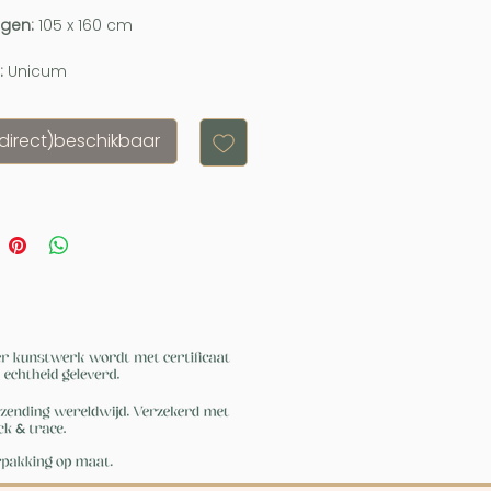
ngen:
105 x 160 cm
:
Unicum
(direct)beschikbaar