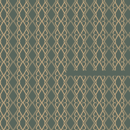
ui
Voer hier je mailadres in
Ik ga akkoord met de algem
voorwaarden
Bekijk de voor