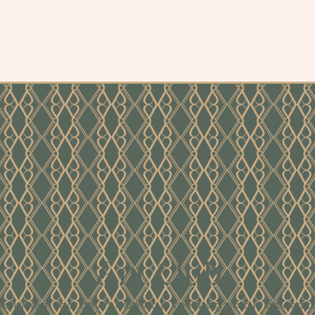
Art Club
Schrijf je in voor de Art Club. Na je toelating word je als eerst