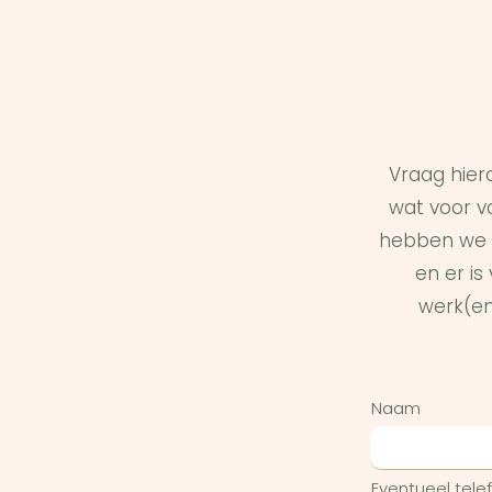
Vraag hier
wat voor vo
hebben we 
en er i
werk(en
Naam
Eventueel tel