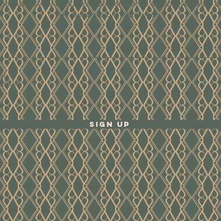
tgenodigd voor exclusieve evenementen en schrijven wij je o
de nieuwste ontwikkelingen.
ene
waarden
Sign Up