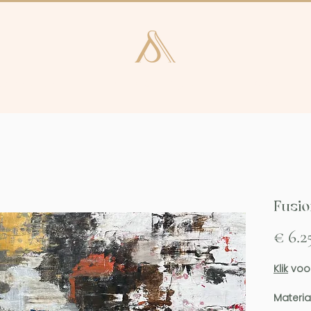
e en Laren
Kunstcatalogus
Consultan
Fusio
€ 6.2
Klik
voor
Materia