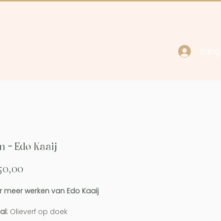
Inlo
cy
Contact
n - Edo Kaaij
Prijs
50,00
 meer werken van Edo Kaaij
al:
Olieverf op doek