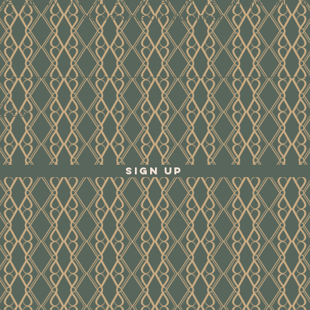
tgenodigd voor exclusieve evenementen en schrijven wij je o
de nieuwste ontwikkelingen.
ene
waarden
Sign Up