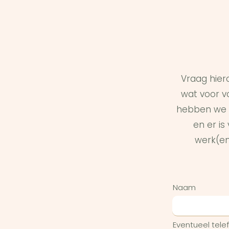
Vraag hier
wat voor vo
hebben we 
en er i
werk(en
Naam
Eventueel tel