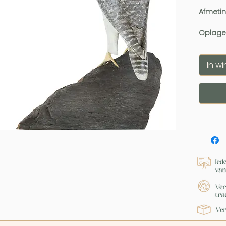
Afmeti
Oplage
In w