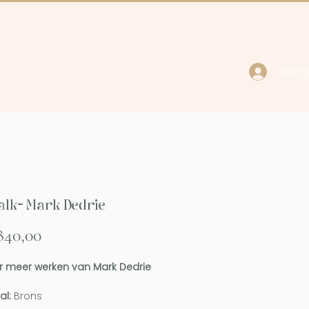
Inlo
cy
Contact
alk- Mark Dedrie
Prijs
840,00
r meer werken van Mark Dedrie
al:
Brons