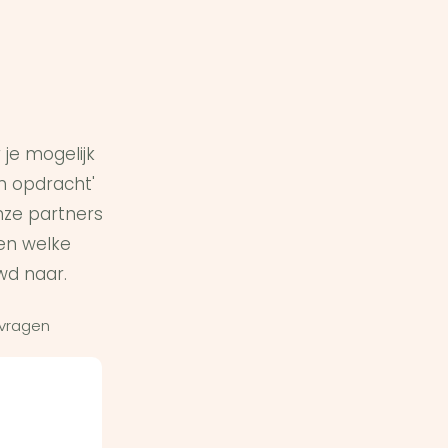
je mogelijk
in opdracht'
ze partners
en welke
wd naar.
 vragen