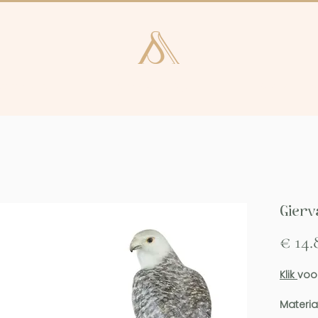
e en Laren
Kunstcatalogus
Consultan
Gierv
€ 14.
Klik
voo
Materia