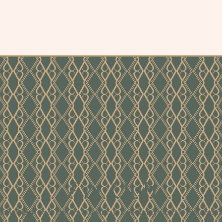
Art Club
Schrijf je in voor de Art Club. Na je toelating word je als eerst