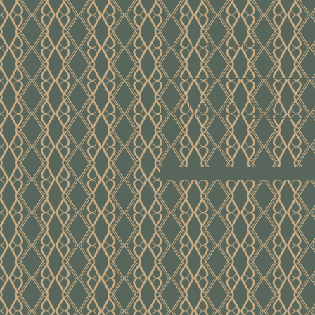
ui
Voer hier je mailadres in
Ik ga akkoord met de algem
voorwaarden
Bekijk de voor