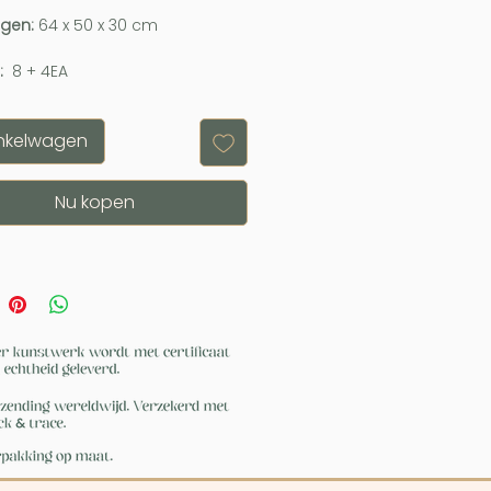
ngen:
64 x 50 x 30 cm
:
8 + 4EA
inkelwagen
Nu kopen