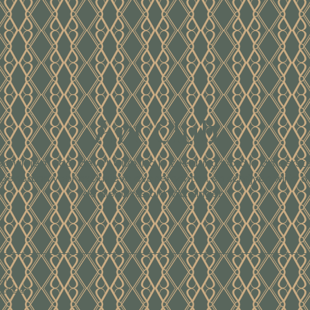
Art Club
Schrijf je in voor de Art Club. Na je toelating word je als eerst
tgenodigd voor exclusieve evenementen en schrijven wij je o
de nieuwste ontwikkelingen.
ene
waarden