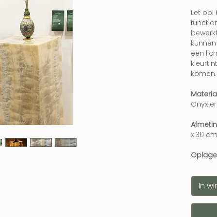
Let op!
function
bewerkt
kunnen 
een lic
kleurti
komen
Materia
Onyx en
Afmeti
x 30 c
Oplage
In w