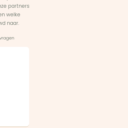
ze partners
en welke
wd naar.
 vragen