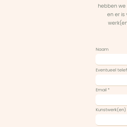
hebben we 
en er i
werk(en
Naam
Eventueel tel
Email
Kunstwerk(en)