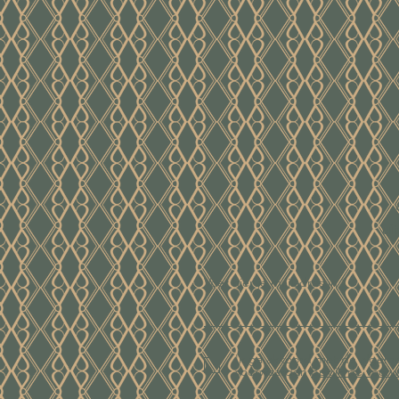
ui
Voer hier je mailadres in
Ik ga akkoord met de algem
voorwaarden
Bekijk de voor