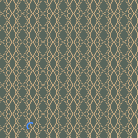
e
ver