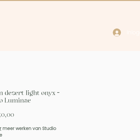
Inlo
cy
Contact
n desert light onyx -
io Luminae
Prijs
50,00
r
meer werken van Studio
e