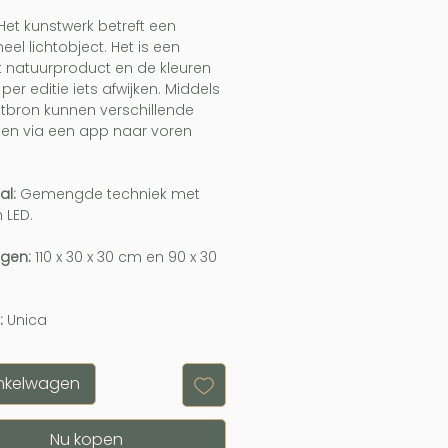
 Het kunstwerk betreft een
eel lichtobject. Het is een
 natuurproduct en de kleuren
per editie iets afwijken. Middels
htbron kunnen verschillende
nten via een app naar voren
.
al:
Gemengde techniek met
 LED.
ngen:
110 x 30 x 30 cm en 90 x 30
m
:
Unica
inkelwagen
Nu kopen