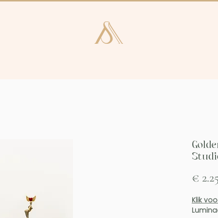
e en Laren
Kunstcatalogus
Consultan
Golde
Stud
€ 2.2
Klik
voo
Lumina