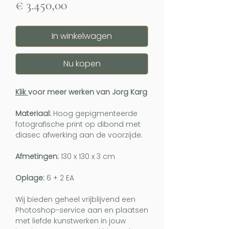
Prijs
€ 3.450,00
In winkelwagen
Nu kopen
Klik
voor meer werken van Jorg Karg
Materiaal:
Hoog gepigmenteerde
fotografische print op dibond met
diasec afwerking aan de voorzijde.
Afmetingen:
130 x 130 x 3 cm
Oplage:
6 + 2 EA
Wij bieden geheel vrijblijvend een
Photoshop-service aan en plaatsen
met liefde kunstwerken in jouw