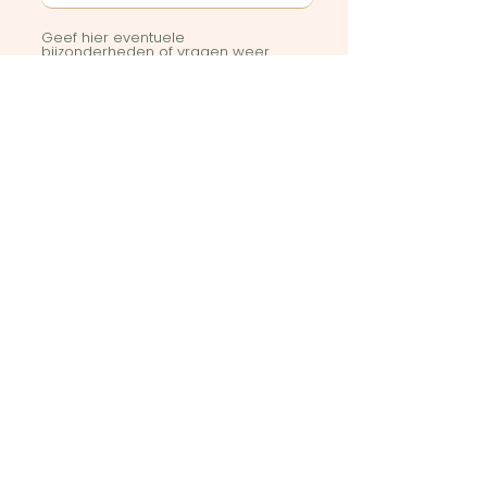
Geef hier eventuele
bijzonderheden of vragen weer
Stuur in
Art Club