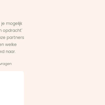
je mogelijk
in opdracht'
ze partners
en welke
wd naar.
 vragen