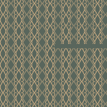
Voer hier je mailadres in
Ik ga akkoord met de algem
voorwaarden
Bekijk de voor