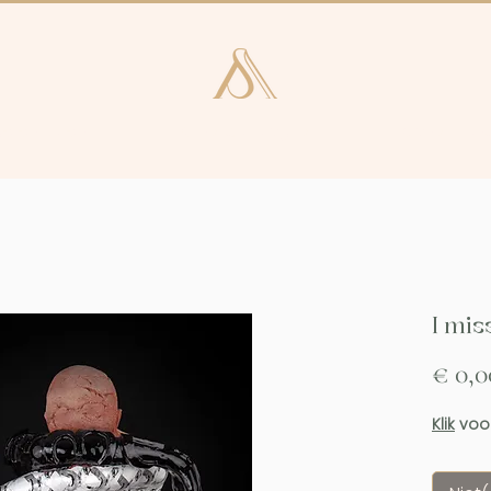
e en Laren
Kunstcatalogus
Consultan
I mis
€ 0,0
Klik
voor