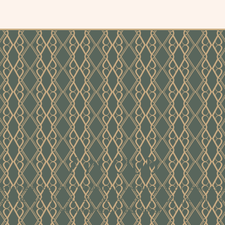
Art Club
Schrijf je in voor de Art Club. Na je toelating word je als eerst
tgenodigd voor exclusieve evenementen en schrijven wij je o
de nieuwste ontwikkelingen.