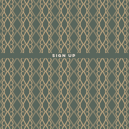
ene
waarden
Sign Up