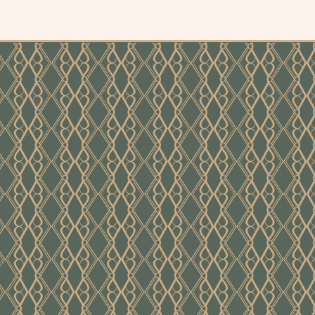
e
ver