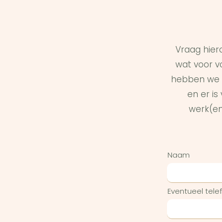
Vraag hier
wat voor vo
hebben we 
en er i
werk(en
Naam
Eventueel tel