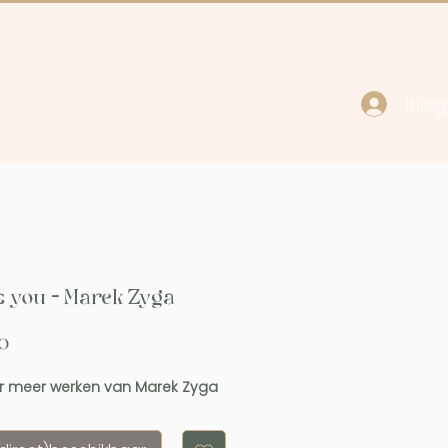
Inlo
cy
Contact
s you - Marek Zyga
Prijs
0
 meer werken van Marek Zyga