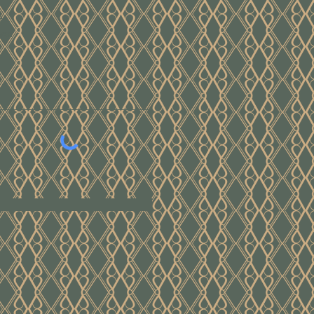
e
ver