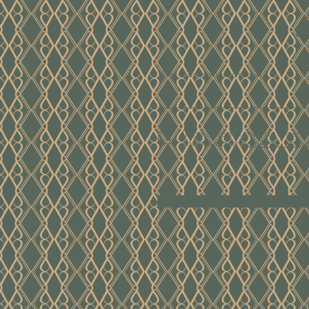
ui
Voer hier je mailadres in
Ik ga akkoord met de algem
voorwaarden
Bekijk de voor