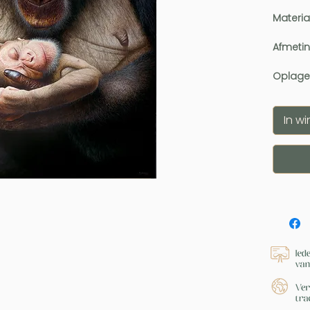
Materia
Afmeti
Oplage
In w