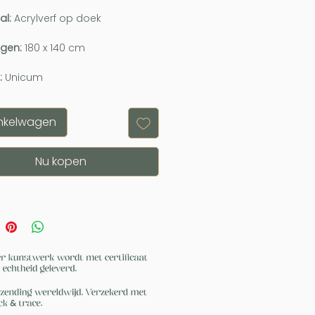
al:
Acrylverf op doek
ngen:
180 x 140 cm
:
Unicum
inkelwagen
Nu kopen