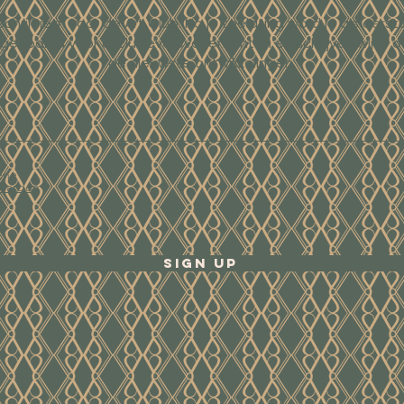
Schrijf je in voor de Art Club. Na je toelating word je als eerst
tgenodigd voor exclusieve evenementen en schrijven wij je o
de nieuwste ontwikkelingen.
ene
waarden
Sign Up