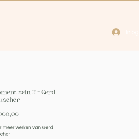
Inlo
cy
Contact
ment sein 2 - Gerd
uscher
Prijs
000,00
 meer werken van Gerd
cher