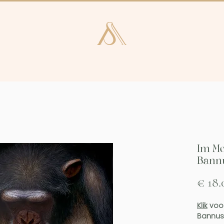
e en Laren
Kunstcatalogus
Consultan
Im Mo
Bann
€ 18.
Klik
voor
Bannus