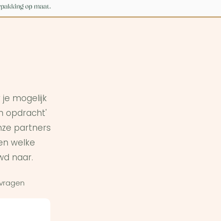
je mogelijk
in opdracht'
ze partners
en welke
wd naar.
 vragen