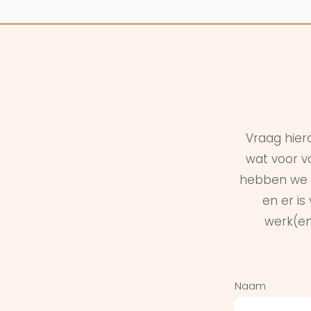
Vraag hier
wat voor vo
hebben we 
en er i
werk(en
Naam