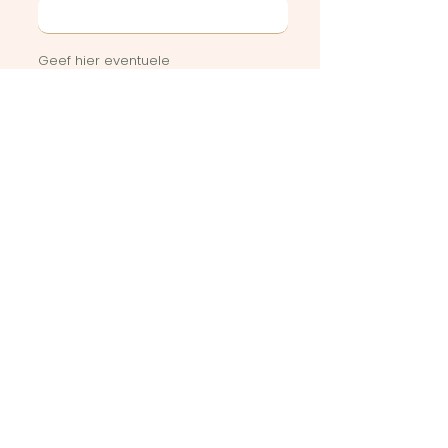
Geef hier eventuele
bijzonderheden of vragen weer
Stuur in