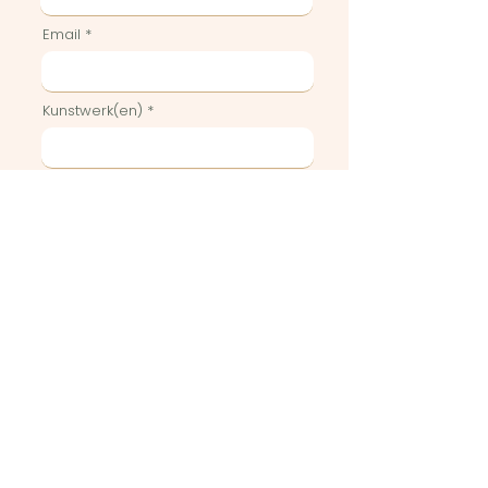
Email
Kunstwerk(en)
Geef hier eventuele
bijzonderheden of vragen weer
Stuur in