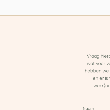
Vraag hier
wat voor vo
hebben we 
en er i
werk(en
Naam