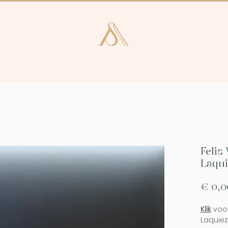
e en Laren
Kunstcatalogus
Consultan
Felis
Laqui
€ 0,0
Klik
voo
Laquie