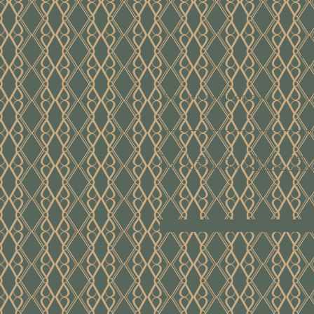
ui
Voer hier je mailadres in
Ik ga akkoord met de algem
voorwaarden
Bekijk de voor