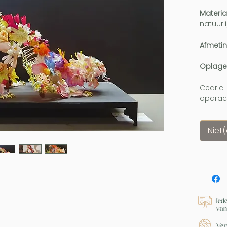
Materia
natuurl
Afmeti
Oplage
Cedric 
opdrach
Niet