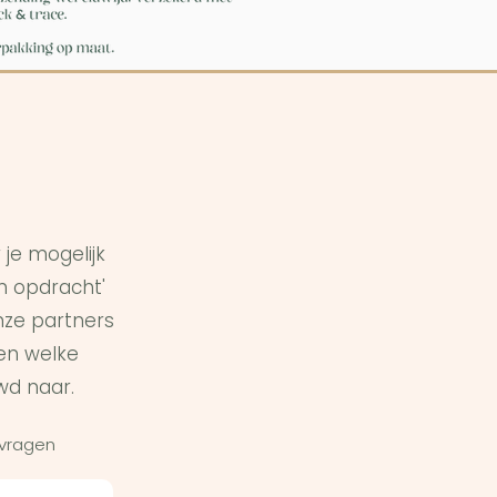
je mogelijk
in opdracht'
ze partners
en welke
wd naar.
 vragen