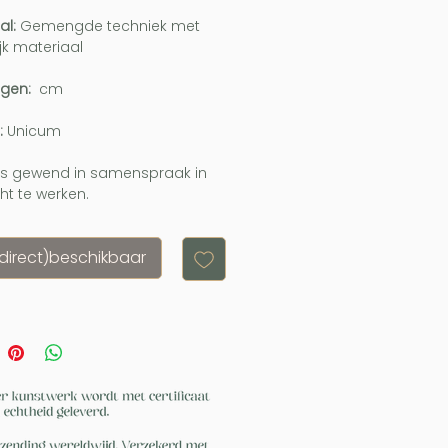
al:
Gemengde techniek met
ijk materiaal
ngen:
cm
:
Unicum
is gewend in samenspraak in
t te werken.
(direct)beschikbaar