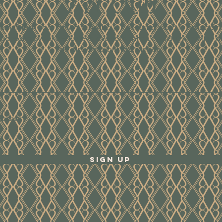
Art Club
Schrijf je in voor de Art Club. Na je toelating word je als eerst
tgenodigd voor exclusieve evenementen en schrijven wij je o
de nieuwste ontwikkelingen.
ene
waarden
Sign Up