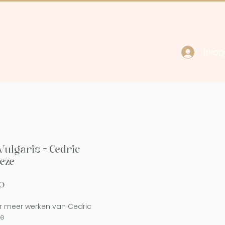
Inlo
cy
Contact
 Vulgaris - Cedric
eze
Prijs
0
r meer werken van Cedric
ze