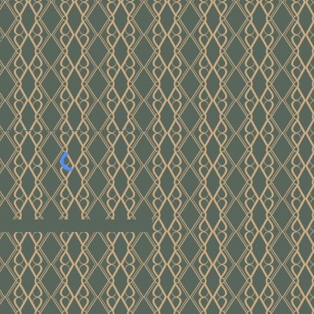
e
ver