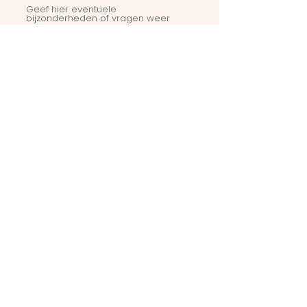
Geef hier eventuele
bijzonderheden of vragen weer
Stuur in
Art Club