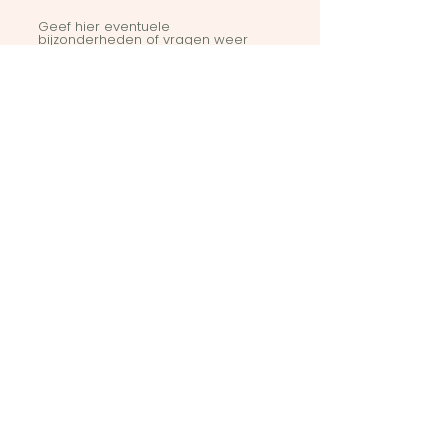
Geef hier eventuele
bijzonderheden of vragen weer
Stuur in
Art Club