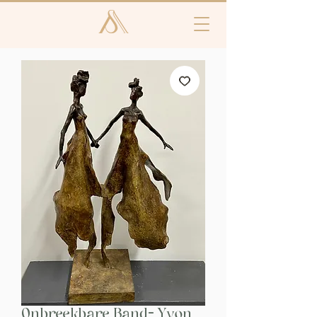
Onbreekbare Band- Yvon