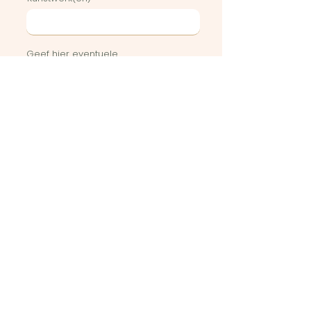
Geef hier eventuele
bijzonderheden of vragen weer
Stuur in