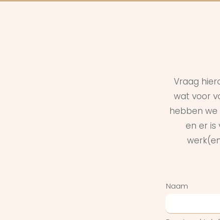
Vraag hier
wat voor vo
hebben we 
en er i
werk(en
Naam