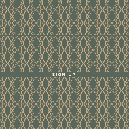
tgenodigd voor exclusieve evenementen en schrijven wij je o
de nieuwste ontwikkelingen.
ene
waarden
Sign Up