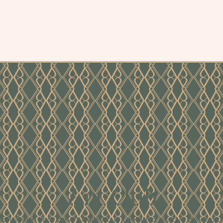
Art Club
Schrijf je in voor de Art Club. Na je toelating word je als eerst