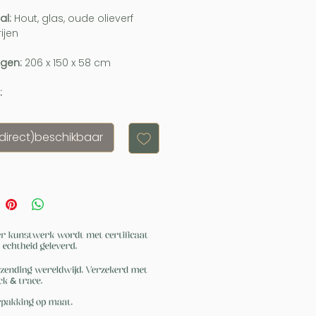
al:
Hout, glas, oude olieverf
ijen
ngen:
206 x 150 x 58 cm
:
(direct)beschikbaar