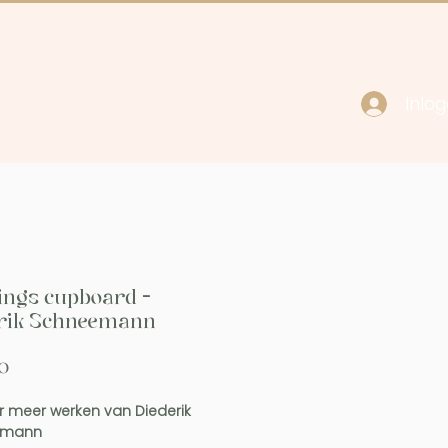
Inlo
cy
Contact
ings cupboard -
erik Schneemann
Prijs
0
r meer werken van Diederik
emann