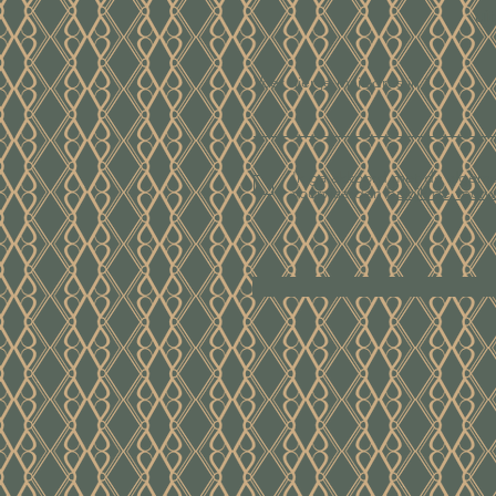
ui
Voer hier je mailadres in
Ik ga akkoord met de algem
voorwaarden
Bekijk de voor