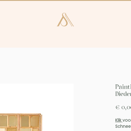
e en Laren
Kunstcatalogus
Consultan
Paint
Died
€ 0,0
Klik
voo
Schne