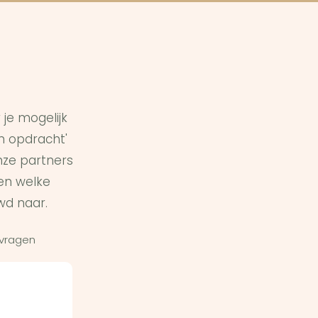
je mogelijk
in opdracht'
ze partners
en welke
wd naar.
 vragen