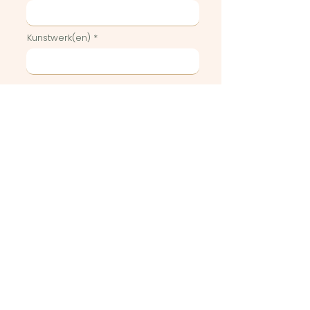
Kunstwerk(en)
Geef hier eventuele
bijzonderheden of vragen weer
Stuur in