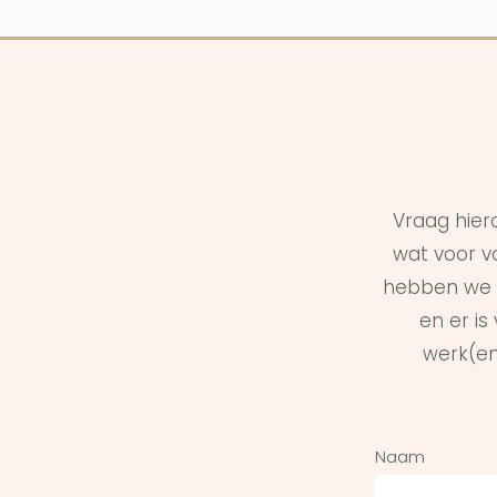
Vraag hier
wat voor vo
hebben we 
en er i
werk(en
Naam