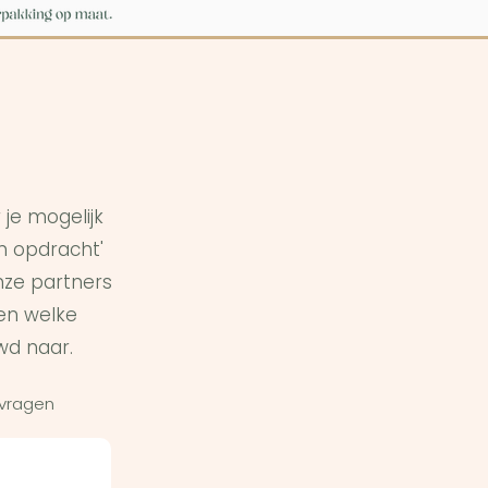
je mogelijk
in opdracht'
ze partners
en welke
wd naar.
 vragen