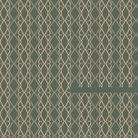
ui
Voer hier je mailadres in
Ik ga akkoord met de algem
voorwaarden
Bekijk de voor