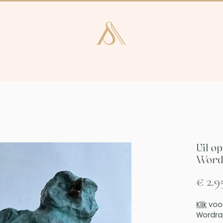
e en Laren
Kunstcatalogus
Consultan
Uil o
Word
€ 2.9
Klik
voor
Wordra