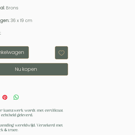
al:
Brons
ngen:
36 x 19 cm
:
inkelwagen
Nu kopen