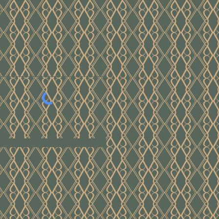
e
ver