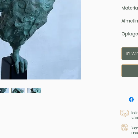
Materia
Afmeti
Oplage
In w