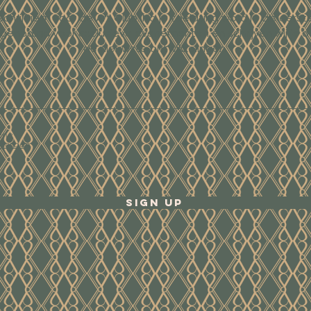
Schrijf je in voor de Art Club. Na je toelating word je als eerst
tgenodigd voor exclusieve evenementen en schrijven wij je o
de nieuwste ontwikkelingen.
ene
waarden
Sign Up