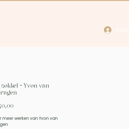
Inlo
cy
Contact
p sokkel - Yvon van
ragen
Prijs
50,00
 meer werken van Yvon van
gen