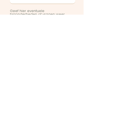
Geef hier eventuele
bijzonderheden of vragen weer
Stuur in