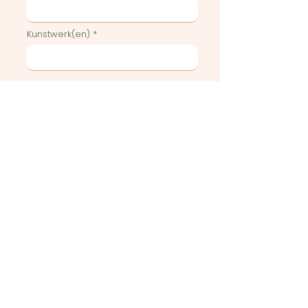
Kunstwerk(en)
Geef hier eventuele
bijzonderheden of vragen weer
Stuur in