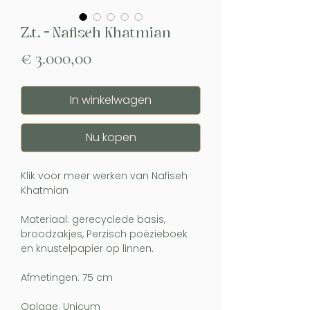
Z.t. - Nafiseh Khatmian
Prijs
€ 3.000,00
In winkelwagen
Nu kopen
Klik voor meer werken van Nafiseh
Khatmian
Materiaal: gerecyclede basis,
broodzakjes, Perzisch poëzieboek
en knustelpapier op linnen.
Afmetingen: 75 cm
Oplage: Unicum