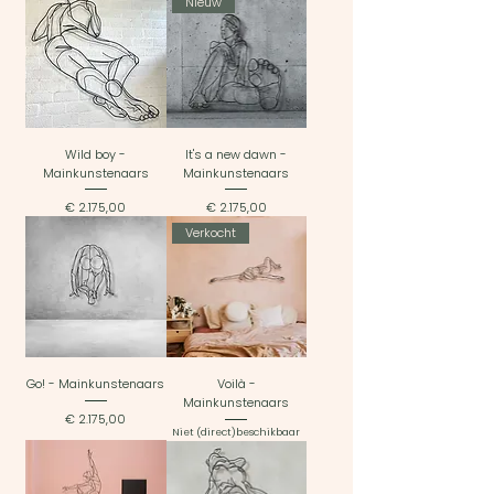
Nieuw
Wild boy -
It's a new dawn -
Mainkunstenaars
Mainkunstenaars
Prijs
Prijs
€ 2.175,00
€ 2.175,00
Verkocht
Go! - Mainkunstenaars
Voilà -
Mainkunstenaars
Prijs
€ 2.175,00
Niet (direct)beschikbaar