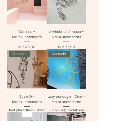
Out loud -
A whole lot of roses -
Mainkunstenaars
Mainkunstenaars
Prijs
Prijs
€ 2.175,00
€ 2.175,00
Verkocht
Verkocht
Suzie Q -
Lazy sunday en Diver -
Mainkunstenaars
Mainkunstenaars
Niet (direct)beschikbaar
Niet (direct)beschikbaar