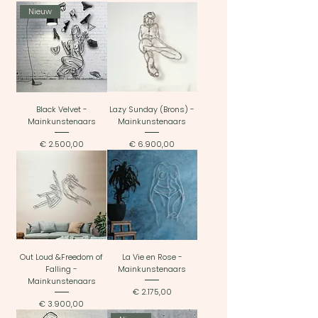
Nieuw
Black Velvet -
Lazy Sunday (Brons) -
Mainkunstenaars
Mainkunstenaars
Prijs
Prijs
€ 2.500,00
€ 6.900,00
Out Loud &Freedom of
La Vie en Rose -
Falling -
Mainkunstenaars
Mainkunstenaars
Prijs
€ 2.175,00
Prijs
€ 3.900,00