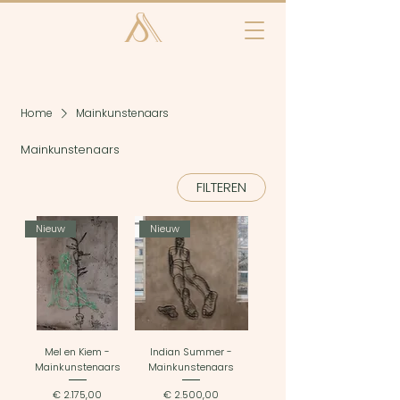
Home
Mainkunstenaars
Mainkunstenaars
FILTEREN
Nieuw
Nieuw
Mel en Kiem -
Indian Summer -
Mainkunstenaars
Mainkunstenaars
Prijs
Prijs
€ 2.175,00
€ 2.500,00