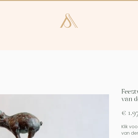
e en Laren
Kunstcatalogus
Consultan
Feest
van d
€ 1.9
Klik vo
van der