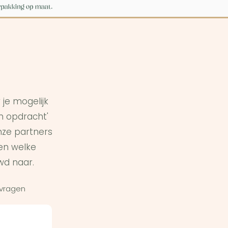
je mogelijk
in opdracht'
ze partners
en welke
wd naar.
 vragen