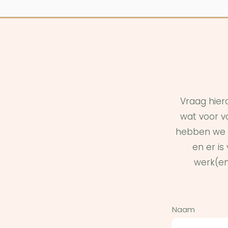
Vraag hier
wat voor vo
hebben we 
en er i
werk(en
Naam