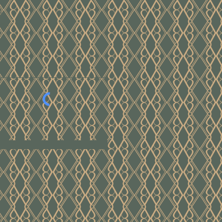
e
ver