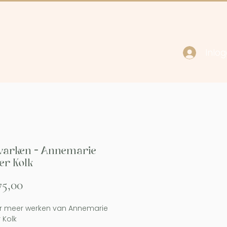
Inlo
cy
Contact
varken - Annemarie
er Kolk
Prijs
75,00
or meer werken van Annemarie
 Kolk