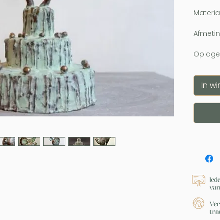
Materia
Afmetin
Oplage
In w