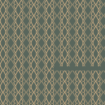
ui
Voer hier je mailadres in
Ik ga akkoord met de algem
voorwaarden
Bekijk de voor