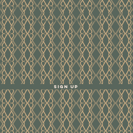
Schrijf je in voor de Art Club. Na je toelating word je als eerst
tgenodigd voor exclusieve evenementen en schrijven wij je o
de nieuwste ontwikkelingen.
ene
waarden
Sign Up