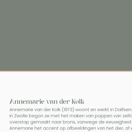
Annemarie van der Kolk
Annemarie van der Kolk (1973) woont en werkt in Dalfsen
in Zwolle begon ze met het maken van poppen van zelfdr
overstap gemaakt naar brons, vanwege de eeuwigheid 
Annemarie het accent op afbeeldingen van het dier, af 