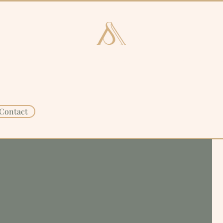
e en Laren
Kunstcatalogus
Consultan
Contact