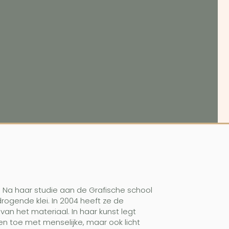
. Na haar studie aan de Grafische school
ogende klei. In 2004 heeft ze de
van het materiaal.
In haar kunst legt
en toe met menselijke, maar ook licht