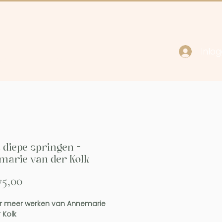
Inlo
cy
Contact
t diepe springen -
arie van der Kolk
Prijs
75,00
 meer werken van Annemarie
 Kolk