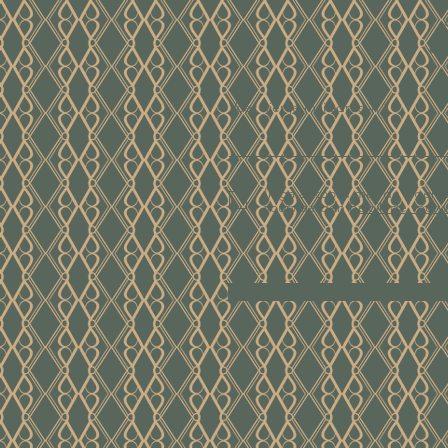
ui
Voer hier je mailadres in
Ik ga akkoord met de algem
voorwaarden
Bekijk de voor