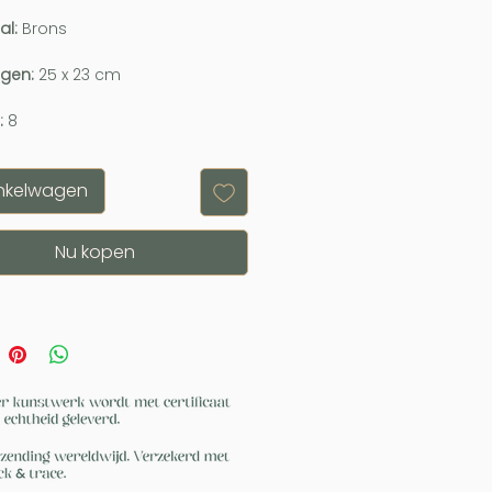
al:
Brons
ngen:
25 x 23 cm
:
8
inkelwagen
Nu kopen