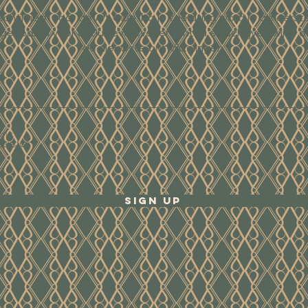
Schrijf je in voor de Art Club. Na je toelating word je als eerst
tgenodigd voor exclusieve evenementen en schrijven wij je o
de nieuwste ontwikkelingen.
ene
waarden
Sign Up