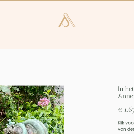
e en Laren
Kunstcatalogus
Consultan
In he
Annem
€ 1.6
Klik
voor
van der