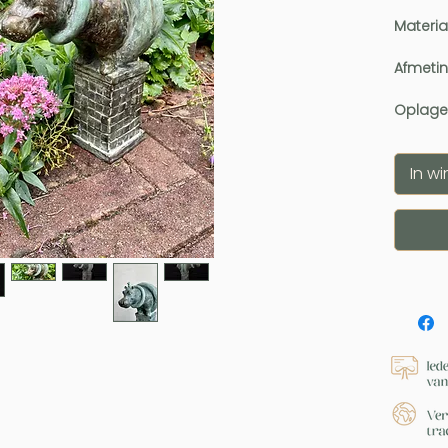
Materia
Afmeti
Oplage
In w