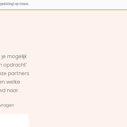
je mogelijk
in opdracht'
ze partners
en welke
wd naar.
 vragen