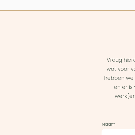
Vraag hier
wat voor vo
hebben we 
en er i
werk(en
Naam