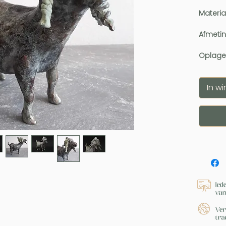
Materia
Afmeti
Oplage
In w