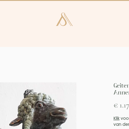
e en Laren
Kunstcatalogus
Consultan
Geiten
Annem
€ 1.1
Klik
voor
van der