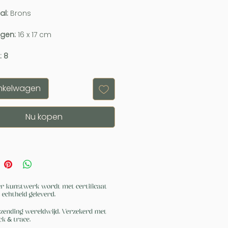
al:
Brons
ngen:
16 x 17 cm
: 8
inkelwagen
Nu kopen