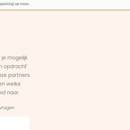
je mogelijk
in opdracht'
ze partners
en welke
wd naar.
 vragen