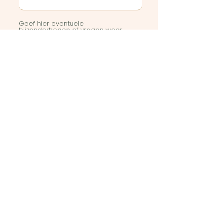
Geef hier eventuele
bijzonderheden of vragen weer
Stuur in