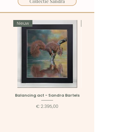
Collectie Sandra
Nieuw
Nieuw
Balancing act - Sandra Bartels
Serenity - Sandra Ba
Prijs
€ 2.395,00