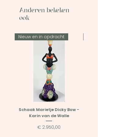
Anderen bekeken
ook
Nieuw en in opdracht
Nieuw en in opdracht
Schaak Marietje Dicky Bow -
Het Kleine Marietje en he
Karin van de Walle
Bosmarietje - Karin v
Prijs
€ 2.950,00