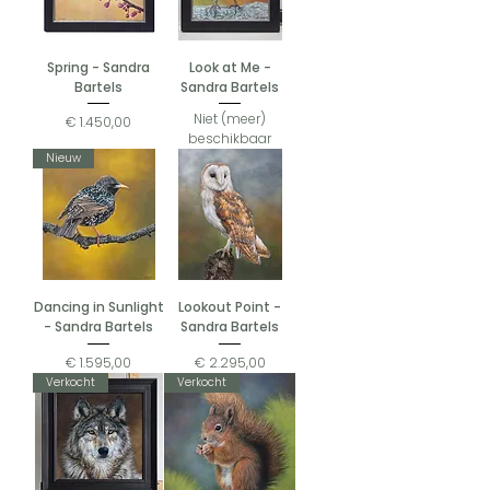
Spring - Sandra
Look at Me -
Bartels
Sandra Bartels
Niet (meer)
Prijs
€ 1.450,00
beschikbaar
Nieuw
Dancing in Sunlight
Lookout Point -
- Sandra Bartels
Sandra Bartels
Prijs
Prijs
€ 1.595,00
€ 2.295,00
Verkocht
Verkocht