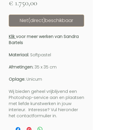
Prijs
€ 1.750,00
Niet(direct)beschikbaar
Klik
voor meer werken van Sandra
Bartels
Materiaal:
Softpastel
Afmetingen:
35 x 35 cm
Oplage:
Unicum
Wij bieden geheel vrijblijvend een
Photoshop-service aan en plaatsen
met liefde kunstwerken in jouw
interieur. Interesse? Vul hieronder
het contactformulier in.