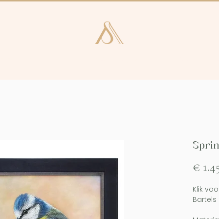
e en Laren
Kunstcatalogus
Consultan
Sprin
€ 1.4
Klik vo
Bartels