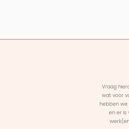
Vraag hier
wat voor vo
hebben we 
en er i
werk(en