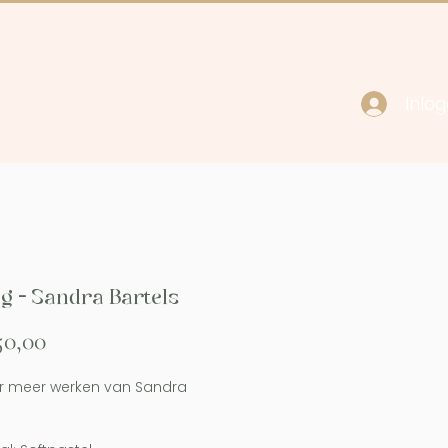
Inlo
cy
Contact
g - Sandra Bartels
Prijs
50,00
or meer werken van Sandra