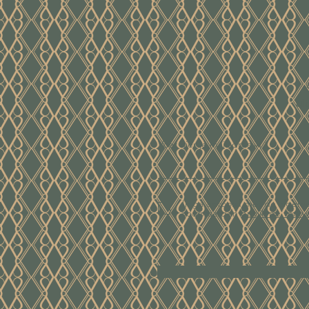
ui
Voer hier je mailadres in
Ik ga akkoord met de algem
voorwaarden
Bekijk de voor