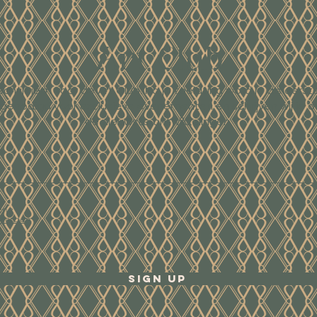
Art Club
Schrijf je in voor de Art Club. Na je toelating word je als eerst
tgenodigd voor exclusieve evenementen en schrijven wij je o
de nieuwste ontwikkelingen.
ene
waarden
Sign Up