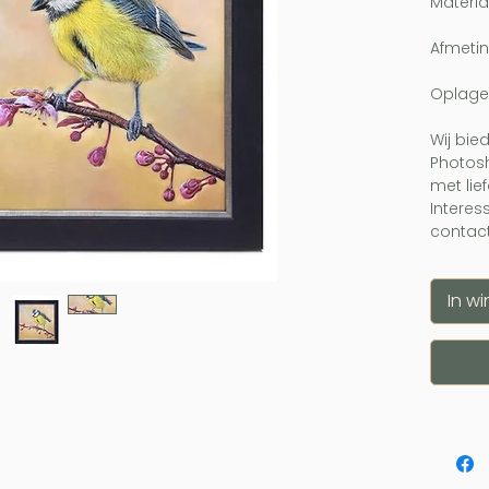
Materia
Afmetin
Oplage
Wij bie
Photos
met lie
Interes
contact
In w