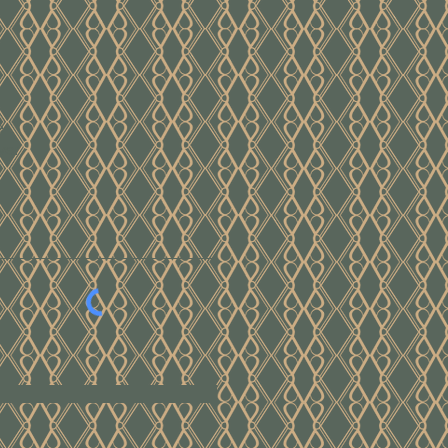
e
ver