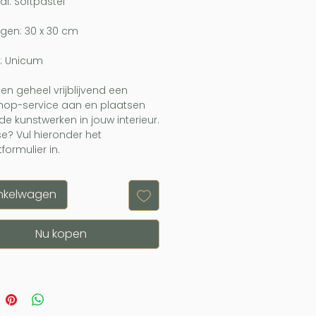
al: Softpastel
gen: 30 x 30 cm
: Unicum
den geheel vrijblijvend een
hop-service aan en plaatsen
fde kunstwerken in jouw interieur.
se? Vul hieronder het
formulier in.
inkelwagen
Nu kopen