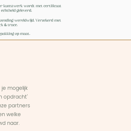
je mogelijk
in opdracht'
ze partners
en welke
wd naar.