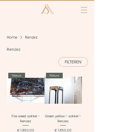
Home
Renzez
Renzez
FILTEREN
Nieuw
Nieuw
Fire weed sokkel -
Green yellow - sokkel -
Renzez
Renzez
Prijs
Prijs
€ 1.850,00
€ 1.850,00