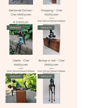
Kletsende Dames-
Shopping - Cher
Cher Mattijssen
Mattijssen
Niet (direct)beschikbaar
Prijs
€ 5.800,00
Verkocht
Verkocht
Libelle - Cher
Bankje in mei - Cher
Mattijssen
Mattijssen
Niet (direct)beschikbaar
Niet (direct)beschikbaar
Verkocht
Verkocht