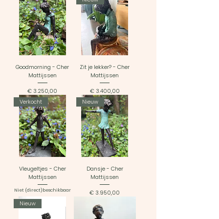
Goodmorning - Cher
Zit je lekker? - Cher
Mattijssen
Mattijssen
Prijs
Prijs
€ 3.250,00
€ 3.400,00
Verkocht
Nieuw
Vleugeltjes - Cher
Dansje - Cher
Mattijssen
Mattijssen
Niet (direct)beschikbaar
Prijs
€ 3.950,00
Nieuw