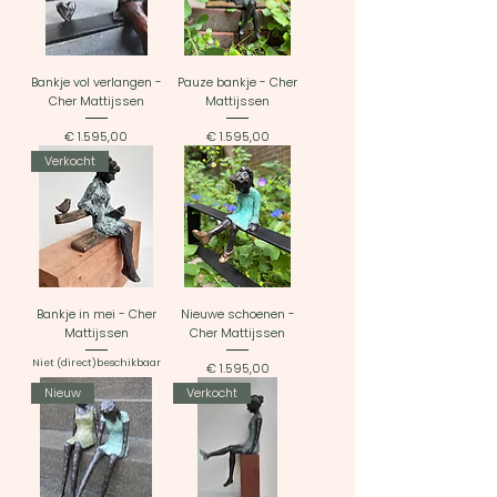
Bankje vol verlangen -
Pauze bankje - Cher
Cher Mattijssen
Mattijssen
Prijs
Prijs
€ 1.595,00
€ 1.595,00
Verkocht
Bankje in mei - Cher
Nieuwe schoenen -
Mattijssen
Cher Mattijssen
Niet (direct)beschikbaar
Prijs
€ 1.595,00
Nieuw
Verkocht