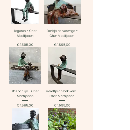
Logeren - Cher
Bankje halverwege -
Mattijssen
Cher Mattijssen
Prijs
Prijs
€ 1.595,00
€ 1.595,00
Bosbankje - Cher
Mereltje op hekwerk -
Mattijssen
Cher Mattijssen
Prijs
Prijs
€ 1.595,00
€ 1.595,00