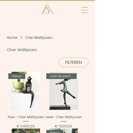
Home
Cher Mattijssen
Cher Mattijssen
FILTEREN
Nieuw
Laatste exemplaar
Flow - Cher Mattijssen
Lieve - Cher Mattijssen
Prijs
Prijs
€ 3.400,00
€ 1.500,00
Nieuw