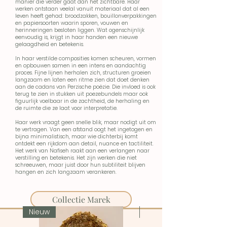
manier die verder gaat dan het zichtbare. Haar
werken ontstaan veelal vanuit materiaal dat al een
leven heeft gehad: broodzakken, bouillonverpakkingen
en papiersoorten waarin sporen, vouwen en
herinneringen besloten liggen. Wat ogenschijnlijk
eenvoudig is, krijgt in haar handen een nieuwe
gelaagdheid en betekenis.
In haar verstilde composities komen scheuren, vormen
en opbouwen samen in een intens en aandachtig
proces. Fijne lijnen herhalen zich, structuren groeien
langzaam en laten een ritme zien dat doet denken
aan de cadans van Perzische poëzie. Die invloed is ook
terug te zien in stukken uit poezebundels maar ook
figuurlijk voelbaar in de zachtheid, de herhaling en
de ruimte die ze laat voor interpretatie.
Haar werk vraagt geen snelle blik, maar nodigt uit om
te vertragen. Van een afstand oogt het ingetogen en
bijna minimalistisch, maar wie dichterbij komt
ontdekt een rijkdom aan detail, nuance en tactiliteit.
Het werk van Nafiseh raakt aan een verlangen naar
verstilling en betekenis. Het zijn werken die niet
schreeuwen, maar juist door hun subtiliteit blijven
hangen en zich langzaam verankeren.
Collectie Marek
Nieuw
Verkocht