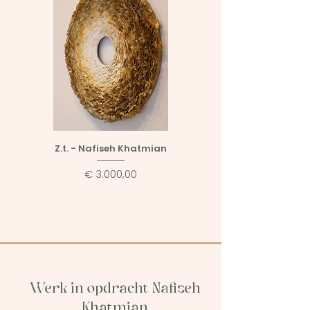
Z.t. - Nafiseh Khatmian
Z.t. - Nafiseh Khat
Niet(direct)beschikb
Prijs
€ 3.000,00
Werk in opdracht Nafiseh
Khatmian